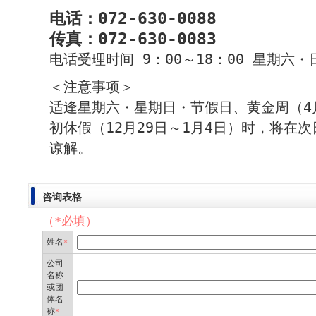
电话：072-630-0088
传真：072-630-0083
电话受理时间 9：00～18：00 星期六
＜注意事项＞
适逢星期六・星期日・节假日、黄金周（4月
初休假（12月29日～1月4日）时，将在
谅解。
咨询表格
（*必填）
姓名
*
公司
名称
或团
体名
称
*